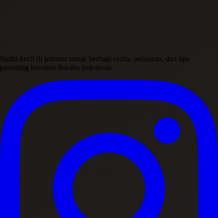
Sudut kecil di internet untuk berbagi cerita, pelajaran, dan tips
parenting bersama ibu-ibu Indonesia.