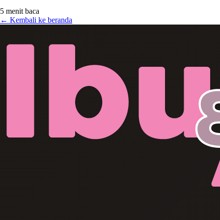
5 menit baca
← Kembali ke beranda