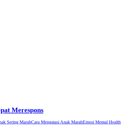
epat Merespons
ak Sering Marah
Cara Mengatasi Anak Marah
Emosi Mental Health