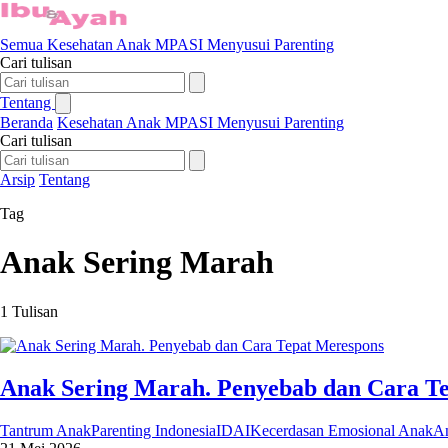
Semua
Kesehatan Anak
MPASI
Menyusui
Parenting
Cari tulisan
Tentang
Beranda
Kesehatan Anak
MPASI
Menyusui
Parenting
Cari tulisan
Arsip
Tentang
Tag
Anak Sering Marah
1 Tulisan
Anak Sering Marah. Penyebab dan Cara T
Tantrum Anak
Parenting Indonesia
IDAI
Kecerdasan Emosional Anak
An