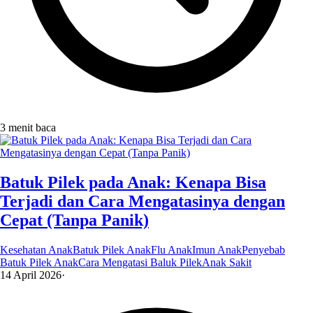
3 menit baca
Batuk Pilek pada Anak: Kenapa Bisa
Terjadi dan Cara Mengatasinya dengan
Cepat (Tanpa Panik)
Kesehatan Anak
Batuk Pilek Anak
Flu Anak
Imun Anak
Penyebab
Batuk Pilek Anak
Cara Mengatasi Baluk Pilek
Anak Sakit
14 April 2026
·