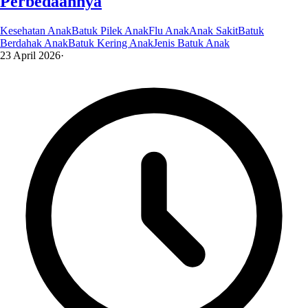
Perbedaannya
Kesehatan Anak
Batuk Pilek Anak
Flu Anak
Anak Sakit
Batuk
Berdahak Anak
Batuk Kering Anak
Jenis Batuk Anak
23 April 2026
·