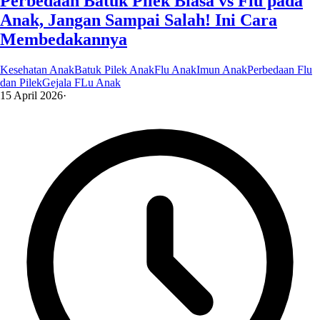
Perbedaan Batuk Pilek Biasa vs Flu pada
Anak, Jangan Sampai Salah! Ini Cara
Membedakannya
Kesehatan Anak
Batuk Pilek Anak
Flu Anak
Imun Anak
Perbedaan Flu
dan Pilek
Gejala FLu Anak
15 April 2026
·