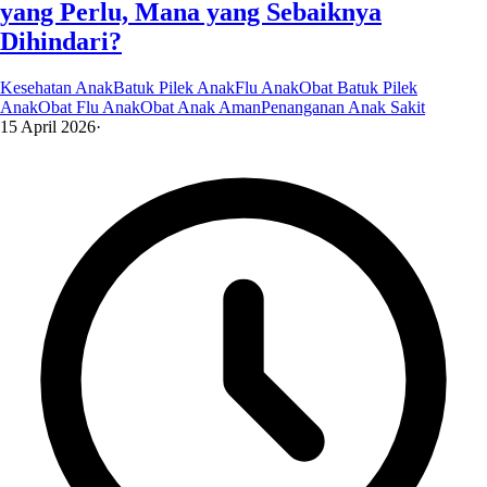
yang Perlu, Mana yang Sebaiknya
Dihindari?
Kesehatan Anak
Batuk Pilek Anak
Flu Anak
Obat Batuk Pilek
Anak
Obat Flu Anak
Obat Anak Aman
Penanganan Anak Sakit
15 April 2026
·