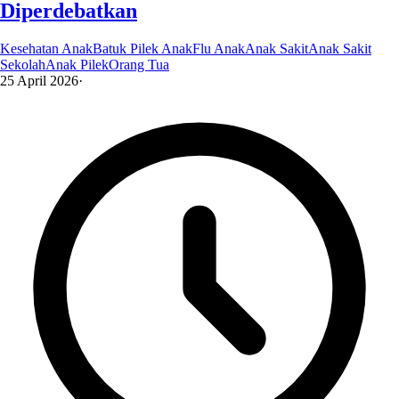
Diperdebatkan
Kesehatan Anak
Batuk Pilek Anak
Flu Anak
Anak Sakit
Anak Sakit
Sekolah
Anak Pilek
Orang Tua
25 April 2026
·