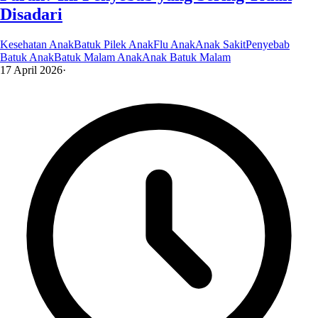
Disadari
Kesehatan Anak
Batuk Pilek Anak
Flu Anak
Anak Sakit
Penyebab
Batuk Anak
Batuk Malam Anak
Anak Batuk Malam
17 April 2026
·