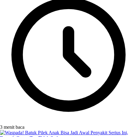
3 menit baca