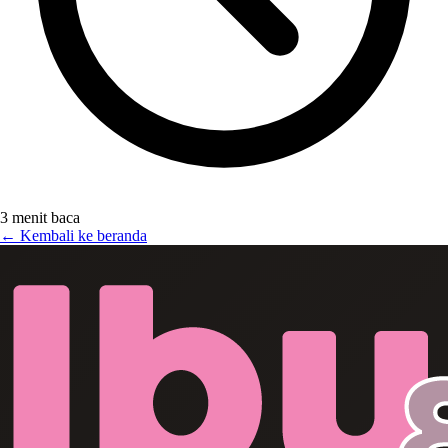
3 menit baca
← Kembali ke beranda