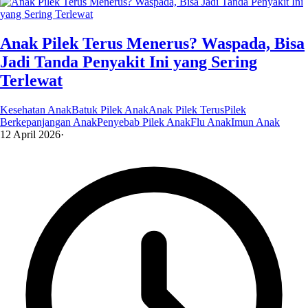
Anak Pilek Terus Menerus? Waspada, Bisa
Jadi Tanda Penyakit Ini yang Sering
Terlewat
Kesehatan Anak
Batuk Pilek Anak
Anak Pilek Terus
Pilek
Berkepanjangan Anak
Penyebab Pilek Anak
Flu Anak
Imun Anak
12 April 2026
·