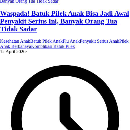
Waspada! Batuk Pilek Anak Bisa Jadi Awal
Penyakit Serius Ini, Banyak Orang Tua
Tidak Sadar
Kesehatan Anak
Batuk Pilek Anak
Flu Anak
Penyakit Serius Anak
Pilek
Anak Berbahaya
Komplikasi Batuk Pilek
12 April 2026
·