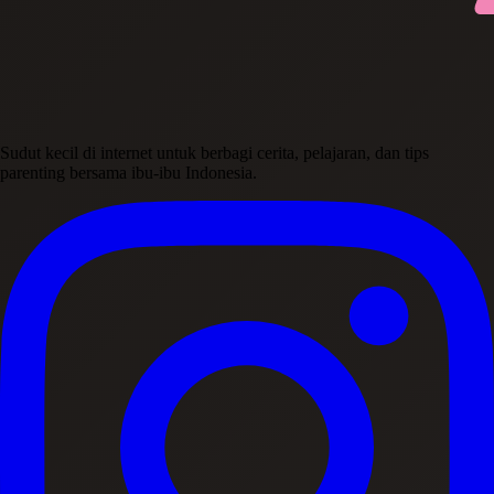
Sudut kecil di internet untuk berbagi cerita, pelajaran, dan tips
parenting bersama ibu-ibu Indonesia.