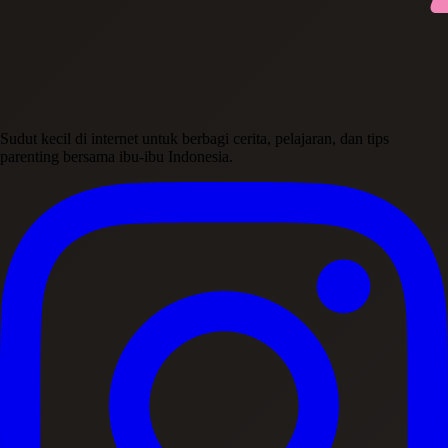
Sudut kecil di internet untuk berbagi cerita, pelajaran, dan tips
parenting bersama ibu-ibu Indonesia.