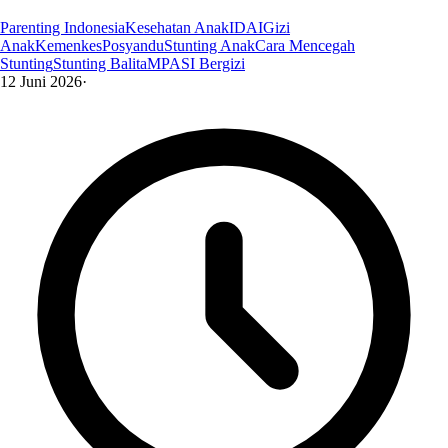
Parenting Indonesia
Kesehatan Anak
IDAI
Gizi
Anak
Kemenkes
Posyandu
Stunting Anak
Cara Mencegah
Stunting
Stunting Balita
MPASI Bergizi
12 Juni 2026
·