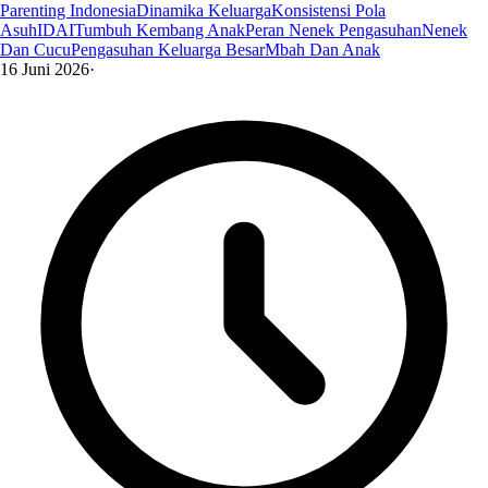
Parenting Indonesia
Dinamika Keluarga
Konsistensi Pola
Asuh
IDAI
Tumbuh Kembang Anak
Peran Nenek Pengasuhan
Nenek
Dan Cucu
Pengasuhan Keluarga Besar
Mbah Dan Anak
16 Juni 2026
·