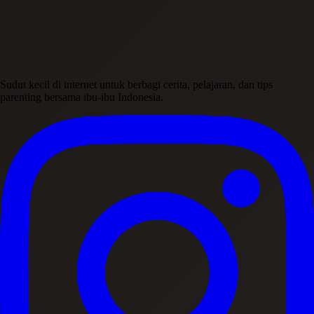
Sudut kecil di internet untuk berbagi cerita, pelajaran, dan tips
parenting bersama ibu-ibu Indonesia.