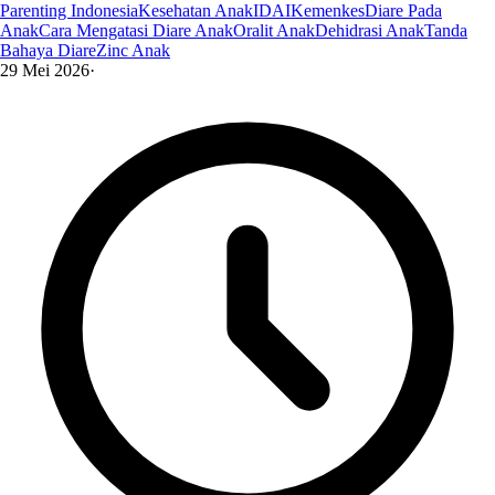
Parenting Indonesia
Kesehatan Anak
IDAI
Kemenkes
Diare Pada
Anak
Cara Mengatasi Diare Anak
Oralit Anak
Dehidrasi Anak
Tanda
Bahaya Diare
Zinc Anak
29 Mei 2026
·