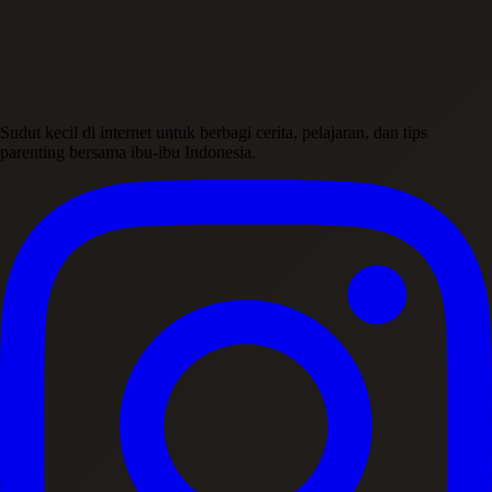
Sudut kecil di internet untuk berbagi cerita, pelajaran, dan tips
parenting bersama ibu-ibu Indonesia.