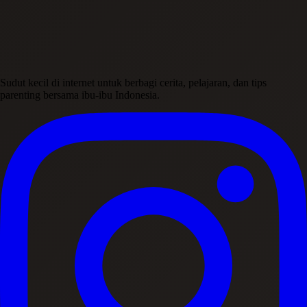
Sudut kecil di internet untuk berbagi cerita, pelajaran, dan tips
parenting bersama ibu-ibu Indonesia.