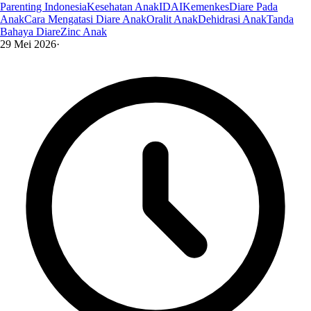
Parenting Indonesia
Kesehatan Anak
IDAI
Kemenkes
Diare Pada
Anak
Cara Mengatasi Diare Anak
Oralit Anak
Dehidrasi Anak
Tanda
Bahaya Diare
Zinc Anak
29 Mei 2026
·