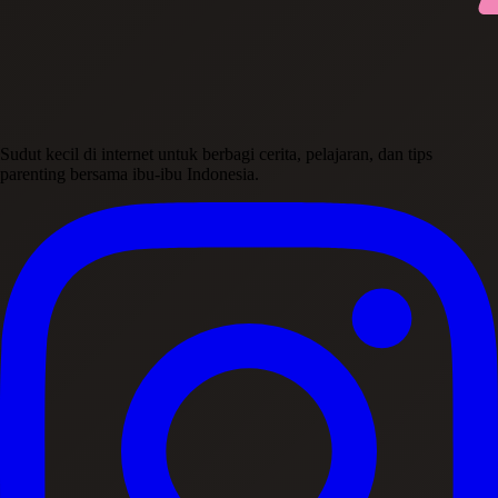
Sudut kecil di internet untuk berbagi cerita, pelajaran, dan tips
parenting bersama ibu-ibu Indonesia.