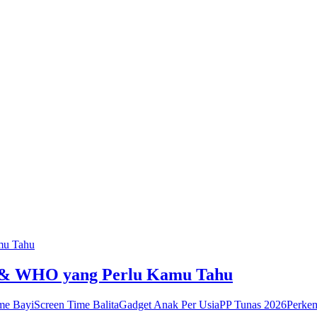
I & WHO yang Perlu Kamu Tahu
me Bayi
Screen Time Balita
Gadget Anak Per Usia
PP Tunas 2026
Perke