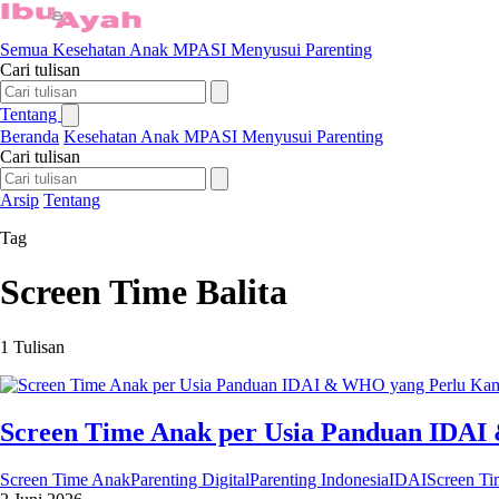
Semua
Kesehatan Anak
MPASI
Menyusui
Parenting
Cari tulisan
Tentang
Beranda
Kesehatan Anak
MPASI
Menyusui
Parenting
Cari tulisan
Arsip
Tentang
Tag
Screen Time Balita
1 Tulisan
Screen Time Anak per Usia Panduan IDA
Screen Time Anak
Parenting Digital
Parenting Indonesia
IDAI
Screen Ti