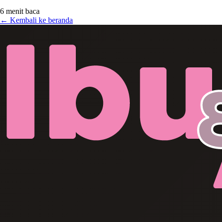
6 menit baca
← Kembali ke beranda