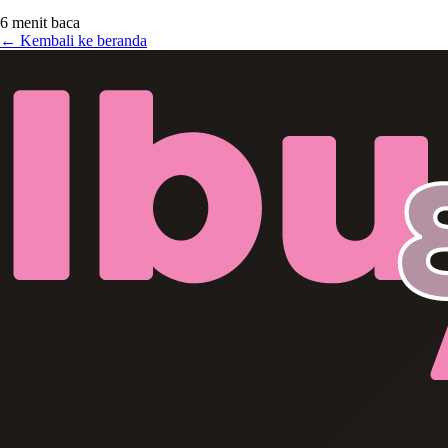
6 menit baca
← Kembali ke beranda