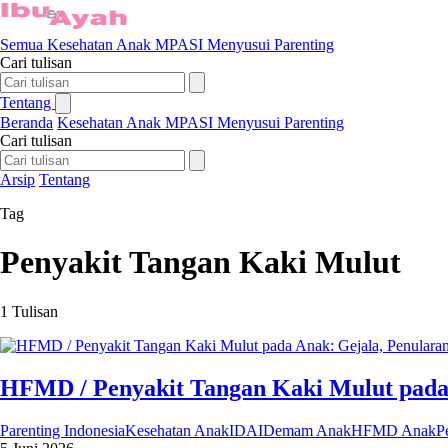
Semua
Kesehatan Anak
MPASI
Menyusui
Parenting
Cari tulisan
Tentang
Beranda
Kesehatan Anak
MPASI
Menyusui
Parenting
Cari tulisan
Arsip
Tentang
Tag
Penyakit Tangan Kaki Mulut
1 Tulisan
HFMD / Penyakit Tangan Kaki Mulut pada
Parenting Indonesia
Kesehatan Anak
IDAI
Demam Anak
HFMD Anak
P