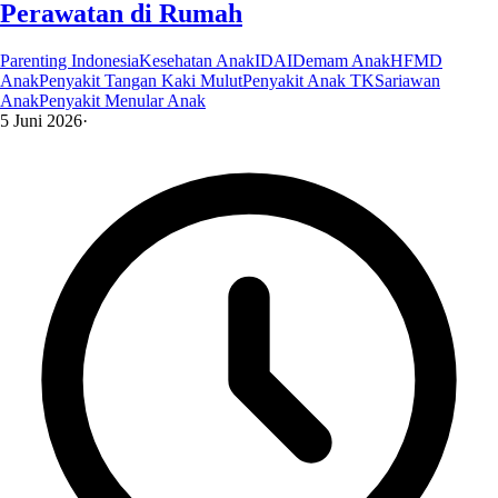
Perawatan di Rumah
Parenting Indonesia
Kesehatan Anak
IDAI
Demam Anak
HFMD
Anak
Penyakit Tangan Kaki Mulut
Penyakit Anak TK
Sariawan
Anak
Penyakit Menular Anak
5 Juni 2026
·